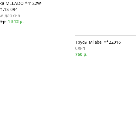
ка MELADO *4122W-
1.1S-094
е для сна
0 р.
1 512 р.
Трусы Milabel **22016
Слип
760 р.