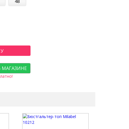
48
НУ
В МАГАЗИНЕ
латно!