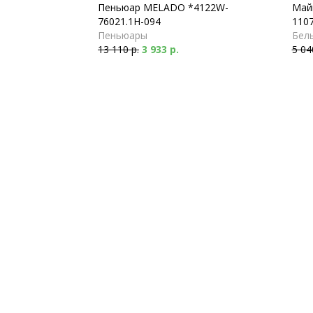
Пеньюар MELADO *4122W-
Май
76021.1H-094
1107
Пеньюары
Бель
13 110 р.
3 933 р.
5 04