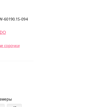
W-60190.1S-094
ADO
е сорочки
азмеры