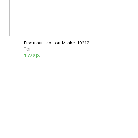
Бюстгальтер-топ Milabel 10212
Топ
1 770 р.