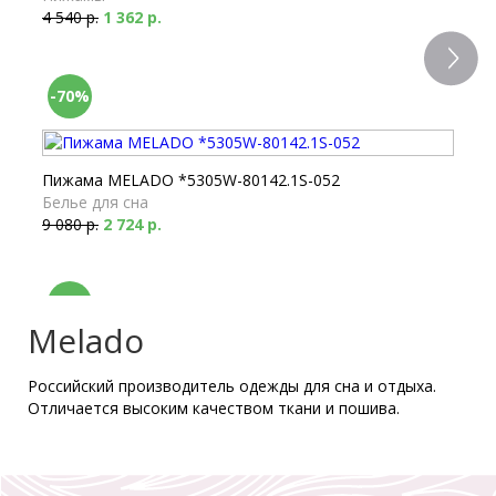
4 540 р.
1 362 р.
-70%
Пижама MELADO *5305W-80142.1S-052
Белье для сна
9 080 р.
2 724 р.
-70%
Melado
Российский производитель одежды для сна и отдыха.
Шорты MELADO *5305W-45061.3H-052
Отличается высоким качеством ткани и пошива.
Пижамы
3 360 р.
1 008 р.