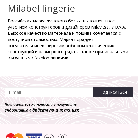
Milabel lingerie
Российская марка женского белья, выполненная с
Трусы Milabel **22030-25
участием конструкторов и дизайнеров Milavitsa, V.O.V.A.
Слип
Высокое качество материала и пошива сочетается с
1 400 р.
700 р.
доступной стоимостью. Марка порадует
покупательницей широким выбором классических
конструкций и размерного ряда, а также оригинальными
-50%
и изящными fashion линиями.
Трусы Milabel **22032-25
Танга
1 240 р.
620 р.
Подписаться
Подпишитесь на новости и получайте
действующих акциях
информацию о