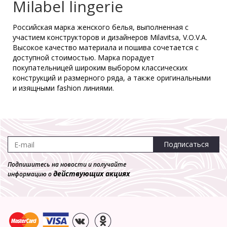
Milabel lingerie
Российская марка женского белья, выполненная с
Бюстгальтер Milabel 21115-49
участием конструкторов и дизайнеров Milavitsa, V.O.V.A.
Спейсер
Высокое качество материала и пошива сочетается с
4 310 р.
1 293 р.
доступной стоимостью. Марка порадует
покупательницей широким выбором классических
конструкций и размерного ряда, а также оригинальными
-70%
и изящными fashion линиями.
Трусы Milabel **22034/13-49
Макси
2 080 р.
624 р.
Подписаться
Подпишитесь на новости и получайте
действующих акциях
информацию о