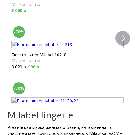
Мягкая чашка
3 060 р.
-70%
Бюстгальтер Milabel 10218
Мягкая чашка
3 020 р.
906 р.
-50%
Бюстгальтер Milabel 21130-22
Milabel lingerie
Формованный
2 550 р.
1 275 р.
Российская марка женского белья, выполненная с
участием конструкторов и дизайнеров Milavitsa, V.O.V.A.