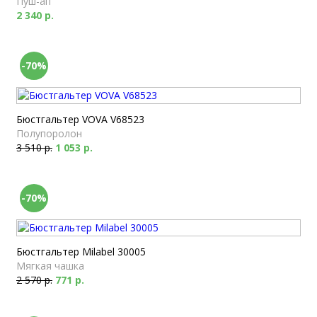
Пуш-ап
2 340 р.
-70%
Бюстгальтер VOVA V68523
Полупоролон
3 510 р.
1 053 р.
-70%
Бюстгальтер Milabel 30005
Мягкая чашка
2 570 р.
771 р.