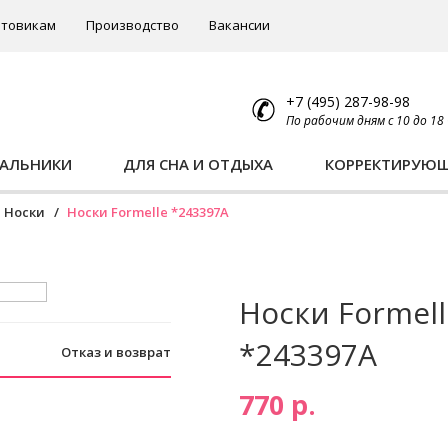
товикам
Производство
Вакансии
+7 (495) 287-98-98
По рабочим дням с 10 до 18
ПАЛЬНИКИ
ДЛЯ СНА И ОТДЫХА
КОРРЕКТИРУЮ
Носки
Носки Formelle *243397A
Носки Formell
*243397A
Отказ и возврат
770 р.