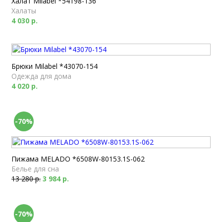
Халат Milabel *54198-136
Халаты
4 030 р.
Брюки Milabel *43070-154
Одежда для дома
4 020 р.
-70%
Пижама MELADO *6508W-80153.1S-062
Белье для сна
13 280 р.
3 984 р.
-70%