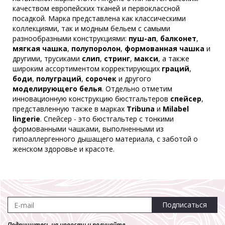
качеством европейских тканей и первоклассной
посадкой. Марка представлена как классическими
коллекциями, так и модным бельем с самыми
разнообразными конструкциями:
пуш-ап
,
балконет
,
мягкая чашка
,
полупоролон
,
формованная чашка
и
другими, трусиками
слип
,
стринг
,
макси
, а также
широким ассортиментом корректирующих
граций
,
боди
,
полуграций
,
сорочек
и другого
моделирующего белья
. Отдельно отметим
инновационную конструкцию бюстгальтеров
спейсер
,
представленную также в марках
Tribuna
и
Milabel
lingerie
. Спейсер - это бюстгальтер с тонкими
формованными чашками, выполненными из
гипоаллергенного дышащего материала, с заботой о
женском здоровье и красоте.
Подписаться
Подпишитесь на новости и получайте