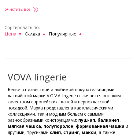
очистить все
Сортировать по:
Цена
Скидка
Популярные
VOVA lingerie
Белье от известной и любимой покупательницами
латвийской марки V.O.V.A lingerie отличается высоким
качеством европейских тканей и первоклассной
посадкой. Марка представлена как классическими
коллекциями, так и модным бельем с самыми
разнообразными конструкциями:
пуш-ап
,
балконет
,
мягкая чашка
,
полупоролон
,
формованная чашка
и
другими, трусиками
слип
,
стринг
,
макси
, а также