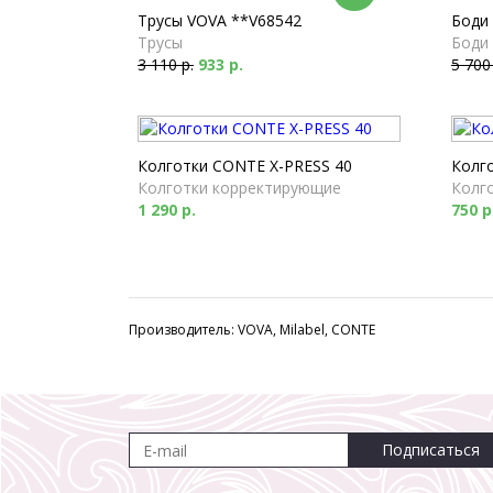
Трусы VOVA **V68542
Боди
Трусы
Боди
3 110 р.
933 р.
5 700
Колготки CONTE X-PRESS 40
Колг
Колготки корректирующие
Колг
1 290 р.
750 р
Производитель: VOVA, Milabel, CONTE
Подписаться