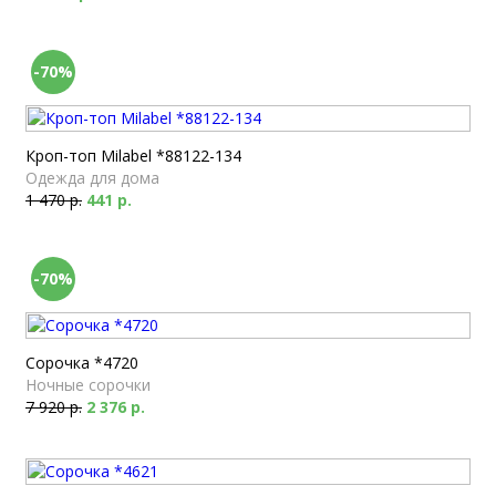
-70%
Кроп-топ Milabel *88122-134
Одежда для дома
1 470 р.
441 р.
-70%
Сорочка *4720
Ночные сорочки
7 920 р.
2 376 р.