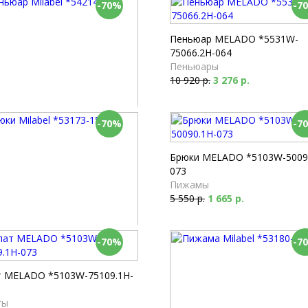
-70%
-7
Пеньюар MELADO *5531W-
75066.2H-064
Пеньюары
10 920 р.
3 276 р.
-70%
-7
ар Milabel *54214-150
юары
 р.
1 911 р.
Брюки MELADO *5103W-5009
073
Пижамы
5 550 р.
1 665 р.
-70%
-7
 Milabel *53173-155
мы
 р.
1 317 р.
т MELADO *5103W-75109.1H-
ты