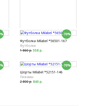
0%
-70%
Футболка Milabel *56011-163
Футболки
Футболка Milabel *56501-167
2 160 р.
648 р.
Футболки
1 860 р.
558 р.
0%
-70%
Шорты Milabel *52151-146
Пижамы
2 800 р.
840 р.