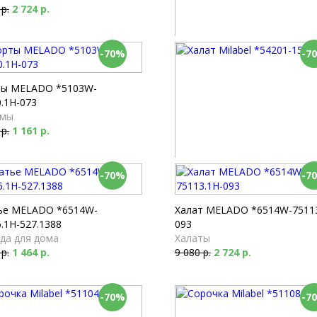
 р.
2 724 р.
-70%
-7
Пижама Milabel *53180-147
Пижамы
4 430 р.
1 329 р.
ы MELADO *5103W-
.1H-073
мы
 р.
1 161 р.
-70%
-7
Халат Milabel *54201-156
Халаты
5 890 р.
1 767 р.
ье MELADO *6514W-
Халат MELADO *6514W-75113
.1H-527.1388
093
да для дома
Халаты
 р.
1 464 р.
9 080 р.
2 724 р.
-70%
-7