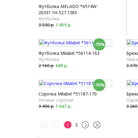
Футболка MELADO *6514W-
20331.1H-527.1385
Футболки
3 530 р.
1 059 р.
-70%
Сороч
Ночн
Футболка Milabel *56114-163
Брюки
3 230
Футболки
Пижа
2 160 р.
648 р.
3 370
-70%
Сорочка Milabel *51187-170
Брюки
Ночные сорочки
Одеж
3 490 р.
1 047 р.
3 260
1
2