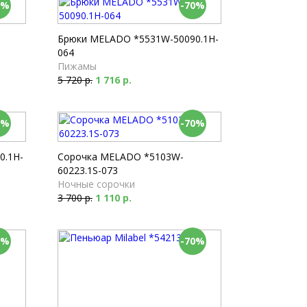
0%
-70%
Брюки MELADO *5531W-50090.1H-
064
Пижамы
5 720 р.
1 716 р.
0%
-70%
0.1H-
Сорочка MELADO *5103W-
60223.1S-073
Ночные сорочки
3 700 р.
1 110 р.
0%
-70%