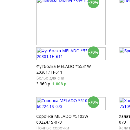
-70%
-70%
Пижама Milabel *53501-152
Пенью
Белье для сна
Пень
7 380 р.
2 214 р.
6 370
Футболка MELADO *5531W-
20301.1H-611
Белье для сна
3 360 р.
1 008 р.
-70%
Брюки
Пижа
4 390
Сорочка MELADO *5103W-
Хала
60224.1S-073
073
Ночные сорочки
Хала