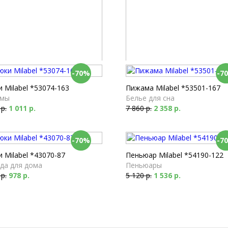
-70%
-7
ка Milabel *51104-163
Сорочка Milabel *51108-163
ые сорочки
Ночные сорочки
 Milabel *53074-163
Пижама Milabel *53501-167
 р.
969 р.
3 340 р.
1 002 р.
мы
Белье для сна
 р.
1 011 р.
7 860 р.
2 358 р.
-70%
-7
 Milabel *43070-87
Пеньюар Milabel *54190-122
да для дома
Пеньюары
 р.
978 р.
5 120 р.
1 536 р.