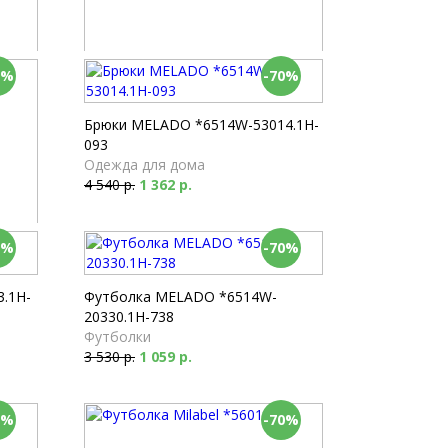
0%
-70%
Пеньюар Milabel *54213-147
Пеньюары
5 190 р.
1 557 р.
Брюки MELADO *6514W-53014.1H-
093
Одежда для дома
4 540 р.
1 362 р.
0%
-70%
.1H-
Футболка MELADO *6514W-
20330.1H-738
Футболки
3 530 р.
1 059 р.
0%
-70%