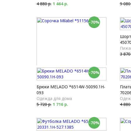
4 880 р.
1 464 р.
9 080
-70%
Шорт
45070
Пижа
3 870
-70%
Сорочка Milabel *51156-155
Ночные сорочки
2 680 р.
804 р.
Брюки MELADO *6514W-50090.1H-
Плат
093
70206
Одежда для дома
Одеж
5 720 р.
1 716 р.
4 880
-70%