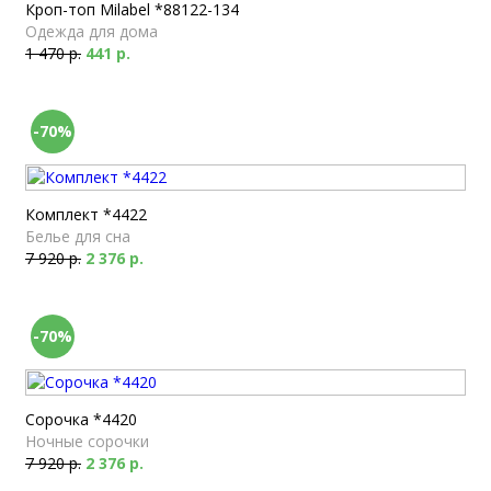
Кроп-топ Milabel *88122-134
Одежда для дома
1 470 р.
441 р.
-70%
Комплект *4422
Белье для сна
7 920 р.
2 376 р.
-70%
Сорочка *4420
Ночные сорочки
7 920 р.
2 376 р.