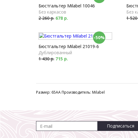
Бюстгальтер Milabel 10046
Бюстг
Без каркасов
Без к
2 260 р.
678 р.
1 520
-50%
Бюстгальтер Milabel 21019-6
Дублированный
1 430 р.
715 р.
Размер: 65AA Производитель: Milabel
Подписаться