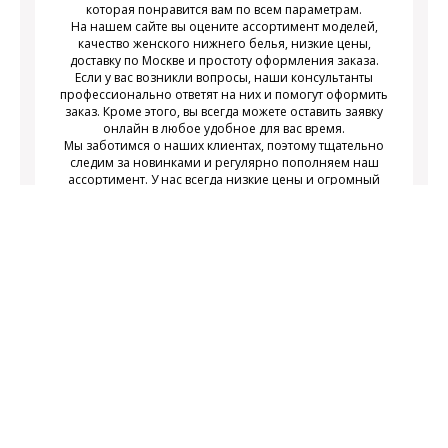
которая понравится вам по всем параметрам.
На нашем сайте вы оцените ассортимент моделей,
качество женского нижнего белья, низкие цены,
доставку по Москве и простоту оформления заказа.
Если у вас возникли вопросы, наши консультанты
профессионально ответят на них и помогут оформить
заказ. Кроме этого, вы всегда можете оставить заявку
онлайн в любое удобное для вас время.
Мы заботимся о наших клиентах, поэтому тщательно
следим за новинками и регулярно пополняем наш
ассортимент. У нас всегда низкие цены и огромный
выбор недорогого современного женского нижнего
белья на любой вкус.
Подписаться
Подпишитесь на новости и получайте
действующих акциях
информацию о