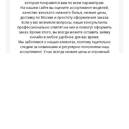
которая понравится вам по всем параметрам.
На нашем сайте вы оцените ассортимент моделей,
качество женского нижнего белья, низкие цены,
доставку по Москве и простоту оформления заказа.
Если у вас возникли вопросы, наши консультанты
профессионально ответят на них и помогут оформить
заказ. Кроме этого, вы всегда можете оставить заявку
онлайн в любое удобное для вас время.
Мы заботимся о наших клиентах, поэтому тщательно
следим за новинками и регулярно пополняем наш
ассортимент. У нас всегда низкие цены и огромный
выбор недорогого современного женского нижнего
белья на любой вкус.
Подписаться
Подпишитесь на новости и получайте
действующих акциях
информацию о