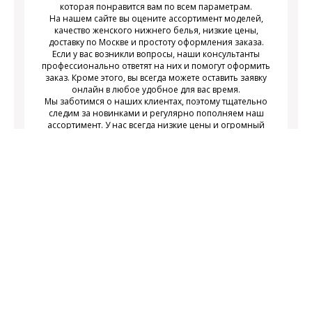
которая понравится вам по всем параметрам.
На нашем сайте вы оцените ассортимент моделей,
качество женского нижнего белья, низкие цены,
доставку по Москве и простоту оформления заказа.
Если у вас возникли вопросы, наши консультанты
профессионально ответят на них и помогут оформить
заказ. Кроме этого, вы всегда можете оставить заявку
онлайн в любое удобное для вас время.
Мы заботимся о наших клиентах, поэтому тщательно
следим за новинками и регулярно пополняем наш
ассортимент. У нас всегда низкие цены и огромный
выбор недорогого современного женского нижнего
белья на любой вкус.
Подписаться
Подпишитесь на новости и получайте
действующих акциях
информацию о