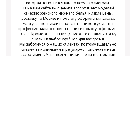
которая понравится вам по всем параметрам.
На нашем сайте вы оцените ассортимент моделей,
качество женского нижнего белья, низкие цены,
доставку по Москве и простоту оформления заказа.
Если у вас возникли вопросы, наши консультанты
профессионально ответят на них и помогут оформить
заказ. Кроме этого, вы всегда можете оставить заявку
онлайн в любое удобное для вас время.
Мы заботимся о наших клиентах, поэтому тщательно
следим за новинками и регулярно пополняем наш
ассортимент. У нас всегда низкие цены и огромный
выбор недорогого современного женского нижнего
белья на любой вкус.
Подписаться
Подпишитесь на новости и получайте
действующих акциях
информацию о