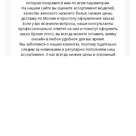
которая понравится вам по всем параметрам.
На нашем сайте вы оцените ассортимент моделей,
качество женского нижнего белья, низкие цены,
доставку по Москве и простоту оформления заказа.
Если у вас возникли вопросы, наши консультанты
профессионально ответят на них и помогут оформить
заказ. Кроме этого, вы всегда можете оставить заявку
онлайн в любое удобное для вас время.
Мы заботимся о наших клиентах, поэтому тщательно
следим за новинками и регулярно пополняем наш
ассортимент. У нас всегда низкие цены и огромный
выбор недорогого современного женского нижнего
белья на любой вкус.
Подписаться
Подпишитесь на новости и получайте
действующих акциях
информацию о