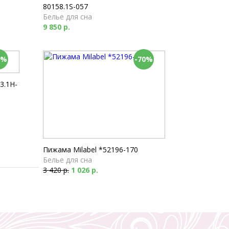
80158.1S-057
Белье для сна
9 850 р.
0%
-70%
3.1H-
Пижама Milabel *52196-170
Белье для сна
3 420 р.
1 026 р.