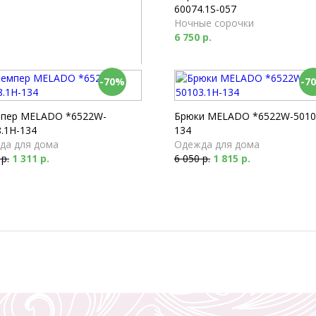
60074.1S-057
Ночные сорочки
6 750 р.
-70%
-7
 Milabel *53173-168
мы
 р.
пер MELADO *6522W-
Брюки MELADO *6522W-5010
.1H-134
134
да для дома
Одежда для дома
 р.
1 311 р.
6 050 р.
1 815 р.