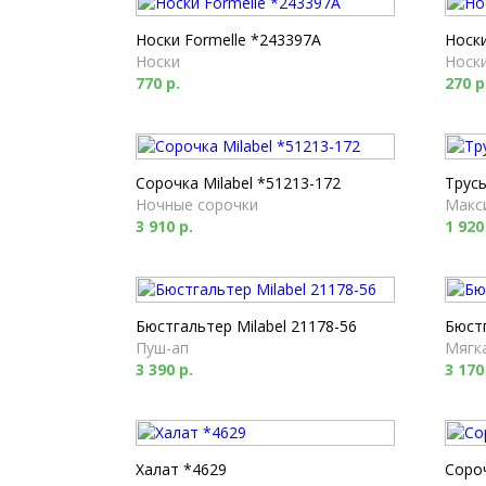
Носки Formelle *243397A
Носки
Носки
Носк
770 р.
270 р
Сорочка Milabel *51213-172
Трусы
Ночные сорочки
Макс
3 910 р.
1 920
Бюстгальтер Milabel 21178-56
Бюстг
Пуш-ап
Мягк
3 390 р.
3 170
Халат *4629
Соро