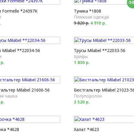
-5
 Formelle *24397K
Туника *1808
и
Пляжная одежда
.
9 820 р.
4 910 р.
 Milabel **22034-56
Трусы Milabel **22033-56
и
Брифы
 р.
1 830 р.
альтер Milabel 21606-56
Бюстгальтер Milabel 21023-5
ая чашка
Полупоролон
 р.
3 520 р.
чка *4628
Халат *4623