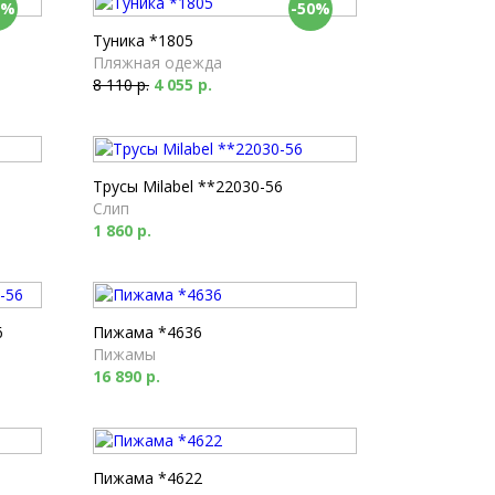
0%
-50%
Туника *1805
Пляжная одежда
8 110 р.
4 055 р.
Трусы Milabel **22030-56
Слип
1 860 р.
6
Пижама *4636
Пижамы
16 890 р.
Пижама *4622