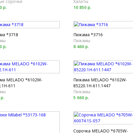
ые сорочки
Халаты
0 р.
10 850 р.
ма *3718
Пижама *3716
мы
Пижамы
0 р.
8 460 р.
ма MELADO *6102W-
Пижама MELADO *6102W-
.1H-611
85220.1H-611.1447
мы
Пижамы
 р.
5 660 р.
Сорочка MELADO *6705W-