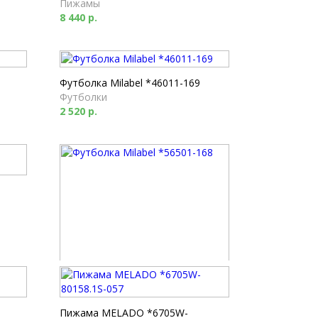
Пижамы
8 440 р.
Футболка Milabel *46011-169
Футболки
2 520 р.
Футболка Milabel *56501-168
Футболки
1 790 р.
Пижама MELADO *6705W-