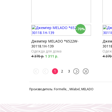
-70%
Шорты Milabel *52150-168
Брюки
Пижамы
Пижа
2 610 р.
4 040
Джемпер MELADO *6522W-
Джем
30118.1H-139
30118
Одежда для дома
Одеж
4 370 р.
1 311 р.
4 370
1
2
3
Производитель: Formelle, , Milabel, MELADO