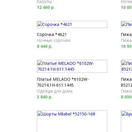
Халаты
Ночн
12 460 р.
10 05
Сорочка *4621
Пижа
Ночные сорочки
Пижа
8 440 р.
16 93
Платье MELADO *6102W-
Пижа
70214.1H-611.1445
85212
Одежда для дома
Пижа
3 840 р.
8 030