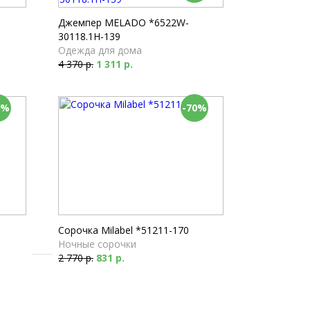
Пижамы
2 610 р.
Джемпер MELADO *6522W-
30118.1H-139
Одежда для дома
4 370 р.
1 311 р.
0%
-70%
Сорочка Milabel *51211-170
Ночные сорочки
2 770 р.
831 р.