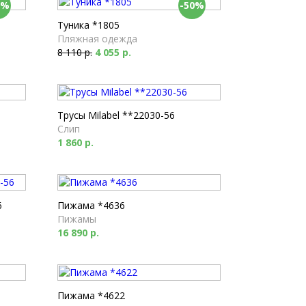
0%
-50%
Туника *1805
Пляжная одежда
8 110 р.
4 055 р.
Трусы Milabel **22030-56
Слип
1 860 р.
6
Пижама *4636
Пижамы
16 890 р.
Пижама *4622