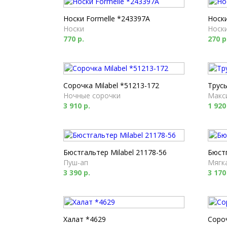
Носки Formelle *243397A
Носки
Носки
Носк
770 р.
270 р
Сорочка Milabel *51213-172
Трусы
Ночные сорочки
Макс
3 910 р.
1 920
Бюстгальтер Milabel 21178-56
Бюстг
Пуш-ап
Мягк
3 390 р.
3 170
Халат *4629
Соро