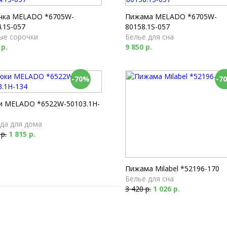
Футболки
1 790 р.
чка MELADO *6705W-
Пижама MELADO *6705W-
.1S-057
80158.1S-057
ые сорочки
Белье для сна
 р.
9 850 р.
-70%
-7
и MELADO *6522W-50103.1H-
да для дома
 р.
1 815 р.
Пижама Milabel *52196-170
Белье для сна
3 420 р.
1 026 р.