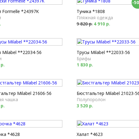
-5
 Formelle *24397K
Туника *1808
и
Пляжная одежда
.
9 820 р.
4 910 р.
 Milabel **22034-56
Трусы Milabel **22033-56
и
Брифы
 р.
1 830 р.
альтер Milabel 21606-56
Бюстгальтер Milabel 21023-5
ая чашка
Полупоролон
 р.
3 520 р.
чка *4628
Халат *4623