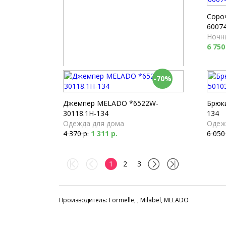
Соро
60074
Ночн
6 750
-70%
Брюки Milabel *53173-168
Пижамы
4 040 р.
Джемпер MELADO *6522W-
Брюк
30118.1H-134
134
Одежда для дома
Одеж
4 370 р.
1 311 р.
6 050
1
2
3
Производитель: Formelle, , Milabel, MELADO