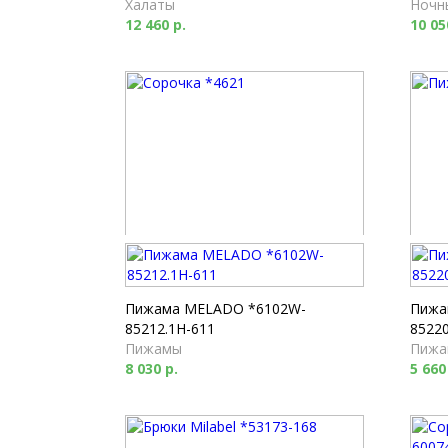
Халаты
Ночн
12 460 р.
10 05
Сорочка *4621
Пижа
Ночные сорочки
Пижа
8 440 р.
16 93
Пижама MELADO *6102W-
Пижа
85212.1H-611
85220
Пижамы
Пижа
8 030 р.
5 660