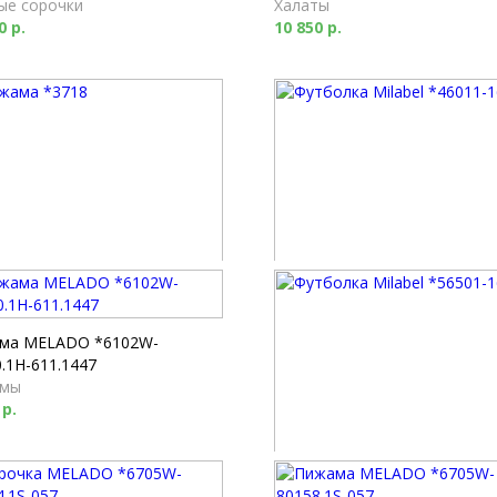
ые сорочки
Халаты
0 р.
10 850 р.
ма *3718
Футболка Milabel *46011-169
мы
Футболки
0 р.
2 520 р.
ма MELADO *6102W-
.1H-611.1447
мы
 р.
Футболка Milabel *56501-168