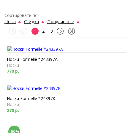
Сортировать по:
Цена
Скидка
Популярные
1
2
3
Носки Formelle *243397A
Носки
770 р.
Носки Formelle *24397K
Носки
270 р.
-50%