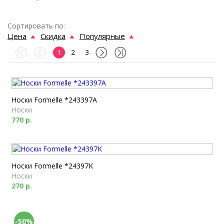
Сортировать по:
Цена
Скидка
Популярные
1
2
3
Носки Formelle *243397A
Носки
770 р.
Носки Formelle *24397K
Носки
270 р.
-50%