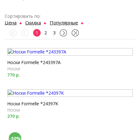
Сортировать по:
Цена
Скидка
Популярные
1
2
3
Носки Formelle *243397A
Носки
770 р.
Носки Formelle *24397K
Носки
270 р.
-50%