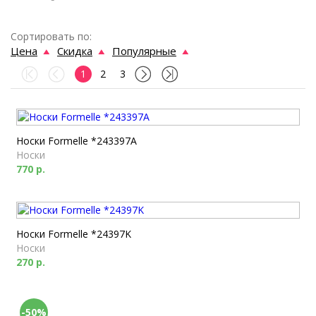
Сортировать по:
Цена
Скидка
Популярные
1
2
3
Носки Formelle *243397A
Носки
770 р.
Носки Formelle *24397K
Носки
270 р.
-50%