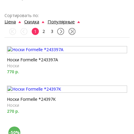
Сортировать по:
Цена
Скидка
Популярные
1
2
3
Носки Formelle *243397A
Носки
770 р.
Носки Formelle *24397K
Носки
270 р.
-50%