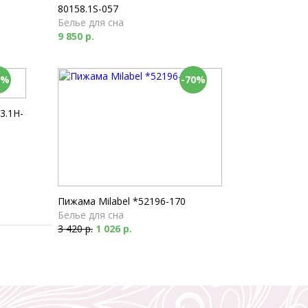
80158.1S-057
Белье для сна
9 850 р.
0%
-70%
3.1H-
Пижама Milabel *52196-170
Белье для сна
3 420 р.
1 026 р.