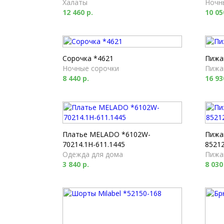
Халаты
Ночн
12 460 р.
10 05
Сорочка *4621
Пижа
Ночные сорочки
Пижа
8 440 р.
16 93
Платье MELADO *6102W-
Пижа
70214.1H-611.1445
85212
Одежда для дома
Пижа
3 840 р.
8 030