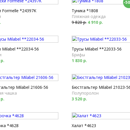
-5
 Formelle *24397K
Туника *1808
и
Пляжная одежда
.
9 820 р.
4 910 р.
 Milabel **22034-56
Трусы Milabel **22033-56
и
Брифы
 р.
1 830 р.
альтер Milabel 21606-56
Бюстгальтер Milabel 21023-5
ая чашка
Полупоролон
 р.
3 520 р.
чка *4628
Халат *4623