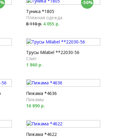
0%
-50%
Туника *1805
Пляжная одежда
8 110 р.
4 055 р.
Трусы Milabel **22030-56
Слип
1 860 р.
6
Пижама *4636
Пижамы
16 890 р.
Пижама *4622