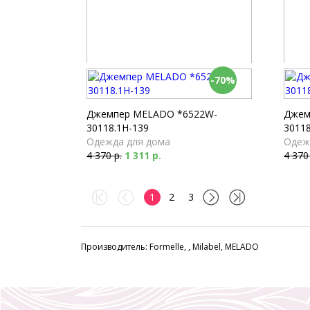
-70%
Шорты Milabel *52150-168
Брюки
Пижамы
Пижа
2 610 р.
4 040
Джемпер MELADO *6522W-
Джем
30118.1H-139
30118
Одежда для дома
Одеж
4 370 р.
1 311 р.
4 370
1
2
3
Производитель: Formelle, , Milabel, MELADO