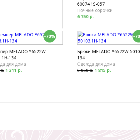
60074.1S-057
Ночные сорочки
6 750 р.
-70%
-7
 Milabel *53173-168
мы
 р.
пер MELADO *6522W-
Брюки MELADO *6522W-5010
.1H-134
134
да для дома
Одежда для дома
 р.
1 311 р.
6 050 р.
1 815 р.