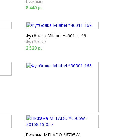
Пижамы
8 440 р.
Футболка Milabel *46011-169
Футболки
2 520 р.
Футболка Milabel *56501-168
Футболки
1 790 р.
Пижама MELADO *6705W-