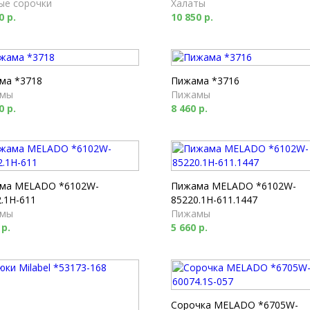
ые сорочки
Халаты
0 р.
10 850 р.
ма *3718
Пижама *3716
мы
Пижамы
0 р.
8 460 р.
ма MELADO *6102W-
Пижама MELADO *6102W-
.1H-611
85220.1H-611.1447
мы
Пижамы
 р.
5 660 р.
Сорочка MELADO *6705W-