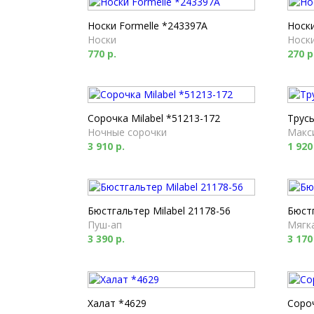
Носки Formelle *243397A
Носки
Носки
Носк
770 р.
270 р
Сорочка Milabel *51213-172
Трусы
Ночные сорочки
Макс
3 910 р.
1 920
Бюстгальтер Milabel 21178-56
Бюстг
Пуш-ап
Мягк
3 390 р.
3 170
Халат *4629
Соро