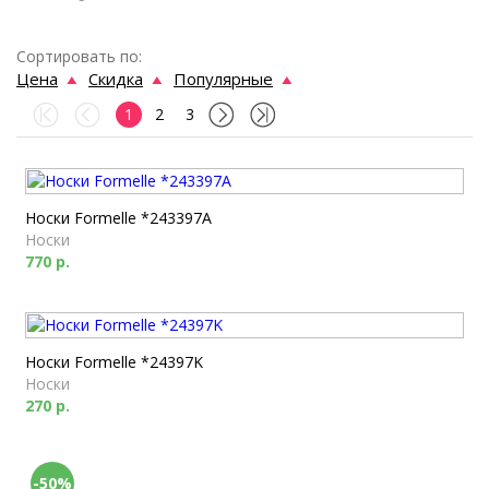
Сортировать по:
Цена
Скидка
Популярные
1
2
3
Носки Formelle *243397A
Носки
770 р.
Носки Formelle *24397K
Носки
270 р.
-50%