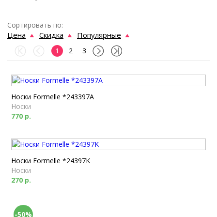
Сортировать по:
Цена
Скидка
Популярные
1
2
3
Носки Formelle *243397A
Носки
770 р.
Носки Formelle *24397K
Носки
270 р.
-50%