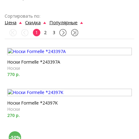
Сортировать по:
Цена
Скидка
Популярные
1
2
3
Носки Formelle *243397A
Носки
770 р.
Носки Formelle *24397K
Носки
270 р.
-50%