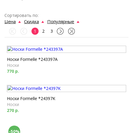
Сортировать по:
Цена
Скидка
Популярные
1
2
3
Носки Formelle *243397A
Носки
770 р.
Носки Formelle *24397K
Носки
270 р.
-50%