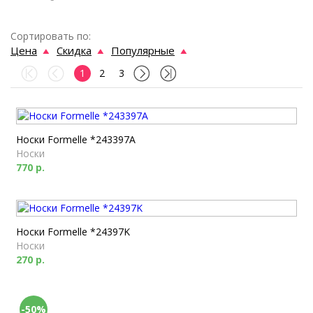
Сортировать по:
Цена
Скидка
Популярные
1
2
3
Носки Formelle *243397A
Носки
770 р.
Носки Formelle *24397K
Носки
270 р.
-50%