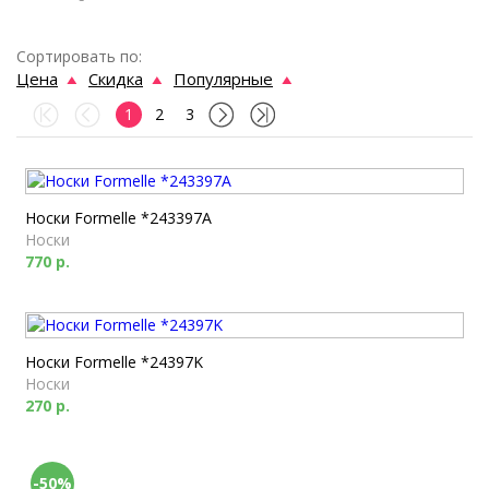
Сортировать по:
Цена
Скидка
Популярные
1
2
3
Носки Formelle *243397A
Носки
770 р.
Носки Formelle *24397K
Носки
270 р.
-50%