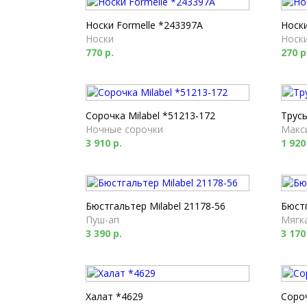
Носки Formelle *243397A
Носки
Носки
Носк
770 р.
270 р
Сорочка Milabel *51213-172
Трусы
Ночные сорочки
Макс
3 910 р.
1 920
Бюстгальтер Milabel 21178-56
Бюстг
Пуш-ап
Мягк
3 390 р.
3 170
Халат *4629
Соро