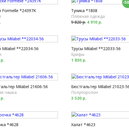
-5
 Formelle *24397K
Туника *1808
и
Пляжная одежда
.
9 820 р.
4 910 р.
 Milabel **22034-56
Трусы Milabel **22033-56
и
Брифы
 р.
1 830 р.
альтер Milabel 21606-56
Бюстгальтер Milabel 21023-5
ая чашка
Полупоролон
 р.
3 520 р.
чка *4628
Халат *4623