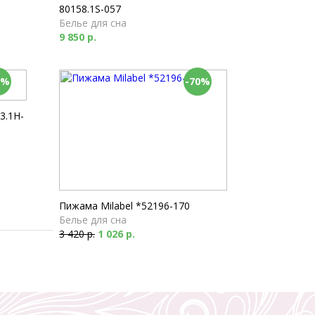
80158.1S-057
Белье для сна
9 850 р.
0%
-70%
3.1H-
Пижама Milabel *52196-170
Белье для сна
3 420 р.
1 026 р.