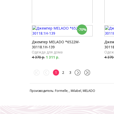
-70%
Шорты Milabel *52150-168
Брюки
Пижамы
Пижа
2 610 р.
4 040
Джемпер MELADO *6522W-
Джем
30118.1H-139
30118
Одежда для дома
Одеж
4 370 р.
1 311 р.
4 370
1
2
3
Производитель: Formelle, , Milabel, MELADO