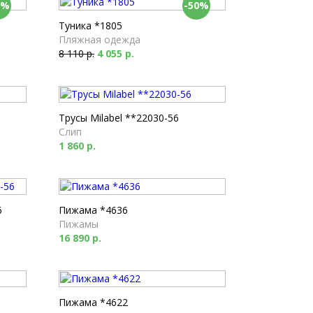
0%
-50%
Туника *1805
Пляжная одежда
8 110 р.
4 055 р.
Трусы Milabel **22030-56
Слип
1 860 р.
6
Пижама *4636
Пижамы
16 890 р.
Пижама *4622