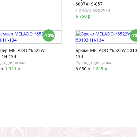
60074.1S-057
Ночные сорочки
6 750 р.
-70%
-7
 Milabel *53173-168
мы
 р.
пер MELADO *6522W-
Брюки MELADO *6522W-5010
.1H-134
134
да для дома
Одежда для дома
 р.
1 311 р.
6 050 р.
1 815 р.