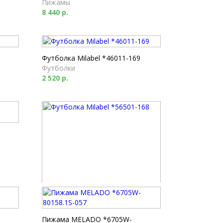
Пижамы
8 440 р.
Футболка Milabel *46011-169
Футболки
2 520 р.
Футболка Milabel *56501-168
Футболки
1 790 р.
Пижама MELADO *6705W-