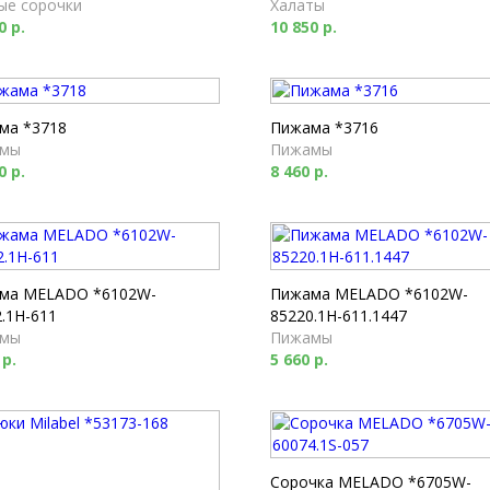
ые сорочки
Халаты
0 р.
10 850 р.
ма *3718
Пижама *3716
мы
Пижамы
0 р.
8 460 р.
ма MELADO *6102W-
Пижама MELADO *6102W-
.1H-611
85220.1H-611.1447
мы
Пижамы
 р.
5 660 р.
Сорочка MELADO *6705W-