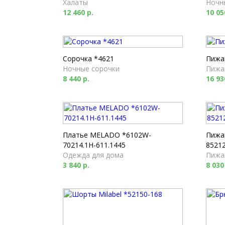
Халаты
Ночн
12 460 р.
10 05
Сорочка *4621
Пижа
Ночные сорочки
Пижа
8 440 р.
16 93
Платье MELADO *6102W-
Пижа
70214.1H-611.1445
85212
Одежда для дома
Пижа
3 840 р.
8 030