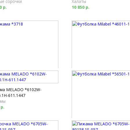
ые сорочки
Халаты
0 р.
10 850 р.
ма *3718
Футболка Milabel *46011-169
мы
Футболки
0 р.
2 520 р.
ма MELADO *6102W-
.1H-611.1447
мы
 р.
Футболка Milabel *56501-168