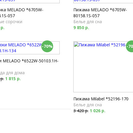
Футболки
1 790 р.
чка MELADO *6705W-
Пижама MELADO *6705W-
.1S-057
80158.1S-057
ые сорочки
Белье для сна
 р.
9 850 р.
-70%
-7
и MELADO *6522W-50103.1H-
да для дома
 р.
1 815 р.
Пижама Milabel *52196-170
Белье для сна
3 420 р.
1 026 р.