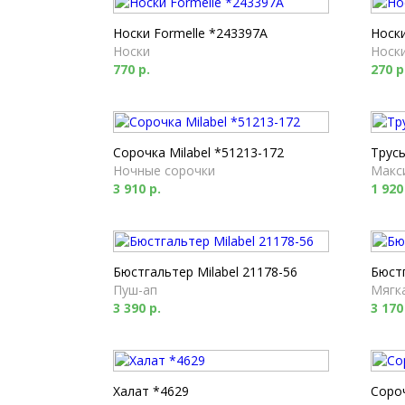
Носки Formelle *243397A
Носки
Носки
Носк
770 р.
270 р
Сорочка Milabel *51213-172
Трусы
Ночные сорочки
Макс
3 910 р.
1 920
Бюстгальтер Milabel 21178-56
Бюстг
Пуш-ап
Мягк
3 390 р.
3 170
Халат *4629
Соро