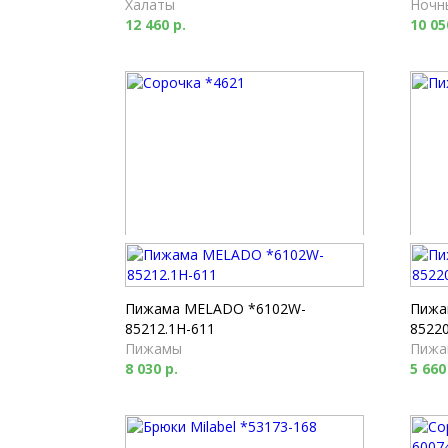
Халаты
Ночн
12 460 р.
10 05
Сорочка *4621
Пижа
Ночные сорочки
Пижа
8 440 р.
16 93
Пижама MELADO *6102W-
Пижа
85212.1H-611
85220
Пижамы
Пижа
8 030 р.
5 660