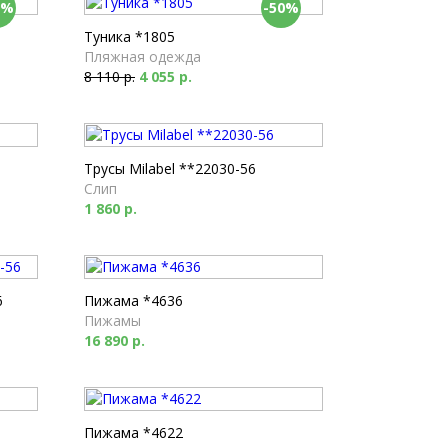
0%
-50%
Туника *1805
Пляжная одежда
8 110 р.
4 055 р.
Трусы Milabel **22030-56
Слип
1 860 р.
6
Пижама *4636
Пижамы
16 890 р.
Пижама *4622