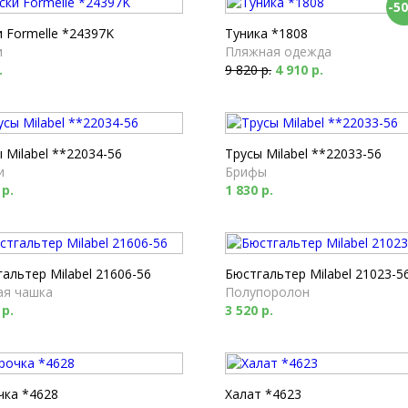
-5
 Formelle *24397K
Туника *1808
и
Пляжная одежда
.
9 820 р.
4 910 р.
 Milabel **22034-56
Трусы Milabel **22033-56
и
Брифы
 р.
1 830 р.
альтер Milabel 21606-56
Бюстгальтер Milabel 21023-5
ая чашка
Полупоролон
 р.
3 520 р.
чка *4628
Халат *4623