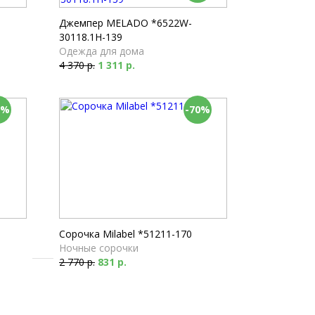
Пижамы
2 610 р.
Джемпер MELADO *6522W-
30118.1H-139
Одежда для дома
4 370 р.
1 311 р.
0%
-70%
Сорочка Milabel *51211-170
Ночные сорочки
2 770 р.
831 р.