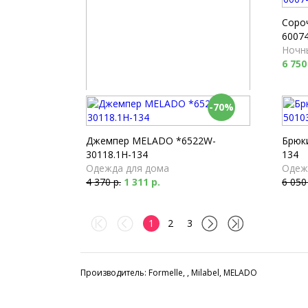
Соро
60074
Ночн
6 750
-70%
Брюки Milabel *53173-168
Пижамы
4 040 р.
Джемпер MELADO *6522W-
Брюк
30118.1H-134
134
Одежда для дома
Одеж
4 370 р.
1 311 р.
6 050
1
2
3
Производитель: Formelle, , Milabel, MELADO