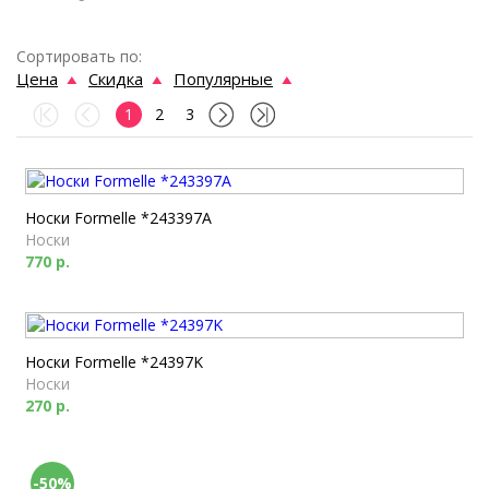
Сортировать по:
Цена
Скидка
Популярные
1
2
3
Носки Formelle *243397A
Носки
770 р.
Носки Formelle *24397K
Носки
270 р.
-50%