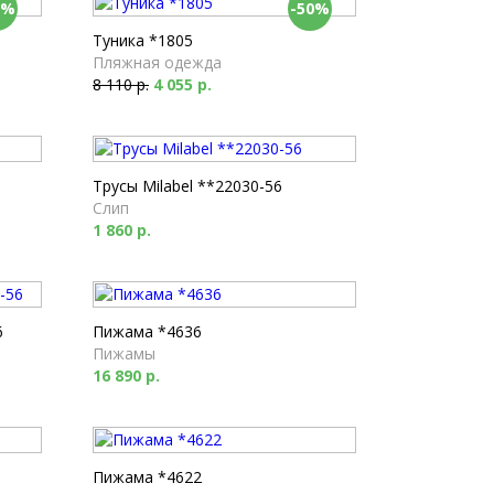
0%
-50%
Туника *1805
Пляжная одежда
8 110 р.
4 055 р.
Трусы Milabel **22030-56
Слип
1 860 р.
6
Пижама *4636
Пижамы
16 890 р.
Пижама *4622