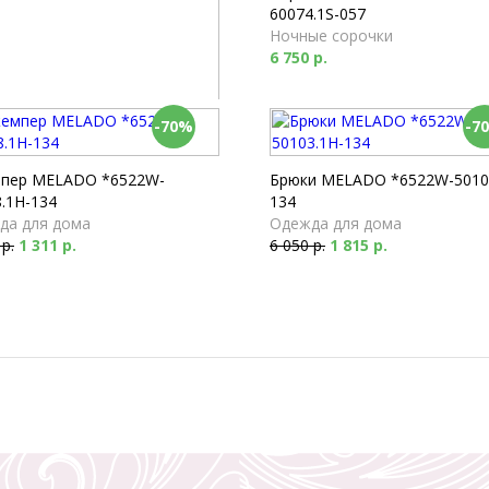
60074.1S-057
Ночные сорочки
6 750 р.
-70%
-7
 Milabel *53173-168
мы
 р.
пер MELADO *6522W-
Брюки MELADO *6522W-5010
.1H-134
134
да для дома
Одежда для дома
 р.
1 311 р.
6 050 р.
1 815 р.