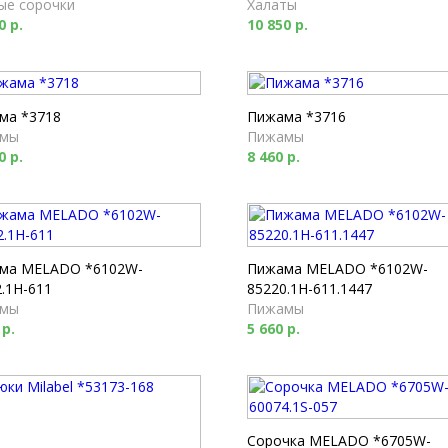
ые сорочки
Халаты
0 р.
10 850 р.
ма *3718
Пижама *3716
мы
Пижамы
0 р.
8 460 р.
ма MELADO *6102W-
Пижама MELADO *6102W-
.1H-611
85220.1H-611.1447
мы
Пижамы
 р.
5 660 р.
Сорочка MELADO *6705W-