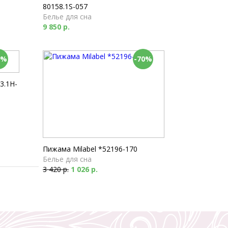
80158.1S-057
Белье для сна
9 850 р.
0%
-70%
3.1H-
Пижама Milabel *52196-170
Белье для сна
3 420 р.
1 026 р.