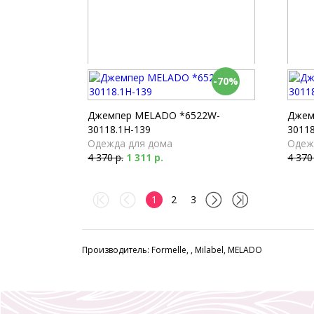
-70%
Шорты Milabel *52150-168
Брюки
Пижамы
Пижа
2 610 р.
4 040
Джемпер MELADO *6522W-
Джем
30118.1H-139
30118
Одежда для дома
Одеж
4 370 р.
1 311 р.
4 370
1
2
3
Производитель: Formelle, , Milabel, MELADO