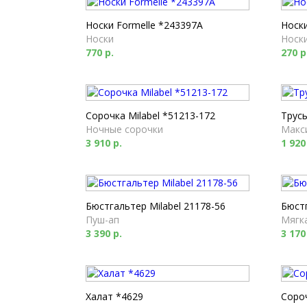
Носки Formelle *243397A
Носки
Носки
Носк
770 р.
270 р
Сорочка Milabel *51213-172
Трусы
Ночные сорочки
Макс
3 910 р.
1 920
Бюстгальтер Milabel 21178-56
Бюстг
Пуш-ап
Мягк
3 390 р.
3 170
Халат *4629
Соро