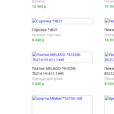
Халаты
Ночн
12 460 р.
10 05
Сорочка *4621
Пижа
Ночные сорочки
Пижа
8 440 р.
16 93
Платье MELADO *6102W-
Пижа
70214.1H-611.1445
85212
Одежда для дома
Пижа
3 840 р.
8 030