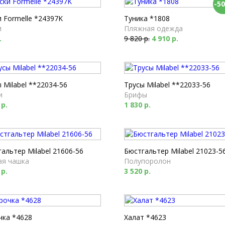
-5
 Formelle *24397K
Туника *1808
и
Пляжная одежда
.
9 820 р.
4 910 р.
 Milabel **22034-56
Трусы Milabel **22033-56
и
Брифы
 р.
1 830 р.
альтер Milabel 21606-56
Бюстгальтер Milabel 21023-5
ая чашка
Полупоролон
 р.
3 520 р.
чка *4628
Халат *4623