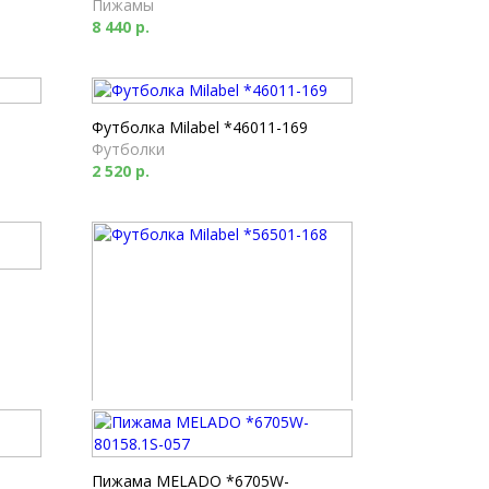
Пижамы
8 440 р.
Футболка Milabel *46011-169
Футболки
2 520 р.
Футболка Milabel *56501-168
Футболки
1 790 р.
Пижама MELADO *6705W-