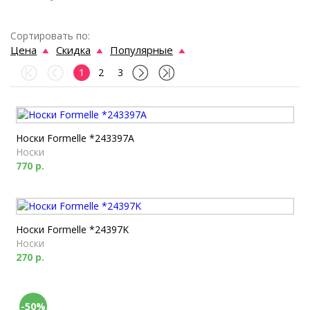
Сортировать по:
Цена
Скидка
Популярные
1
2
3
Носки Formelle *243397A
Носки
770 р.
Носки Formelle *24397K
Носки
270 р.
-50%