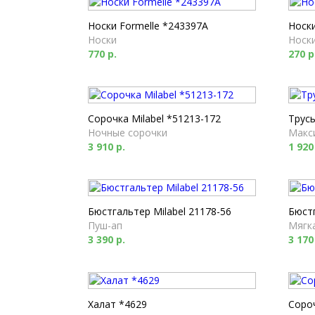
Носки Formelle *243397A
Носки
Носки
Носк
770 р.
270 р
Сорочка Milabel *51213-172
Трусы
Ночные сорочки
Макс
3 910 р.
1 920
Бюстгальтер Milabel 21178-56
Бюстг
Пуш-ап
Мягк
3 390 р.
3 170
Халат *4629
Соро