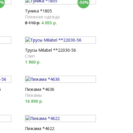
0%
-50%
Туника *1805
Пляжная одежда
8 110 р.
4 055 р.
Трусы Milabel **22030-56
Слип
1 860 р.
6
Пижама *4636
Пижамы
16 890 р.
Пижама *4622