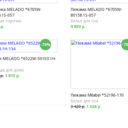
Футболки
1 790 р.
чка MELADO *6705W-
Пижама MELADO *6705W-
.1S-057
80158.1S-057
ые сорочки
Белье для сна
 р.
9 850 р.
-70%
-7
и MELADO *6522W-50103.1H-
да для дома
 р.
1 815 р.
Пижама Milabel *52196-170
Белье для сна
3 420 р.
1 026 р.