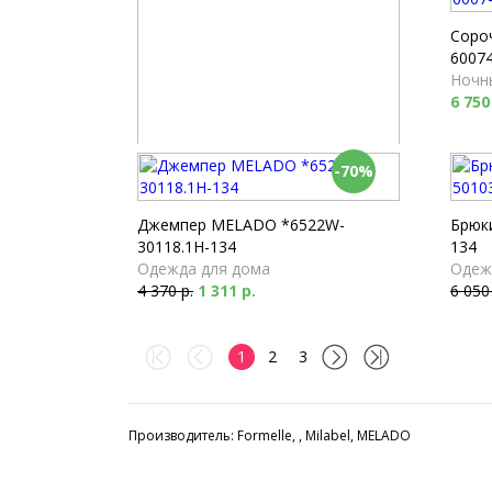
Соро
60074
Ночн
6 750
-70%
Брюки Milabel *53173-168
Пижамы
4 040 р.
Джемпер MELADO *6522W-
Брюк
30118.1H-134
134
Одежда для дома
Одеж
4 370 р.
1 311 р.
6 050
1
2
3
Производитель: Formelle, , Milabel, MELADO