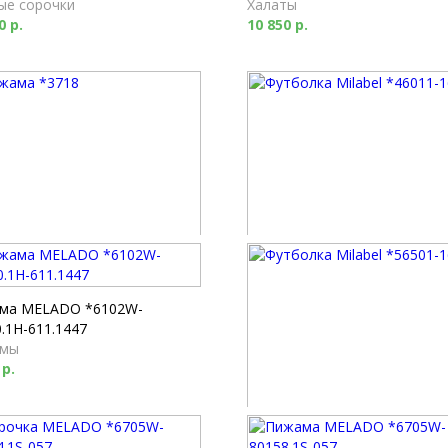
ые сорочки
Халаты
0 р.
10 850 р.
ма *3718
Футболка Milabel *46011-169
мы
Футболки
0 р.
2 520 р.
ма MELADO *6102W-
.1H-611.1447
мы
 р.
Футболка Milabel *56501-168