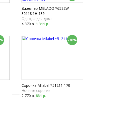
Пижамы
2 610 р.
Джемпер MELADO *6522W-
30118.1H-139
Одежда для дома
4 370 р.
1 311 р.
0%
-70%
Сорочка Milabel *51211-170
Ночные сорочки
2 770 р.
831 р.