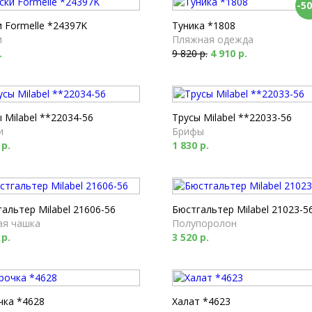
-5
 Formelle *24397K
Туника *1808
и
Пляжная одежда
.
9 820 р.
4 910 р.
 Milabel **22034-56
Трусы Milabel **22033-56
и
Брифы
 р.
1 830 р.
альтер Milabel 21606-56
Бюстгальтер Milabel 21023-5
ая чашка
Полупоролон
 р.
3 520 р.
чка *4628
Халат *4623