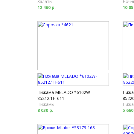
Халаты
Ночн
12 460 р.
10 05
Сорочка *4621
Пижа
Ночные сорочки
Пижа
8 440 р.
16 93
Пижама MELADO *6102W-
Пижа
85212.1H-611
85220
Пижамы
Пижа
8 030 р.
5 660