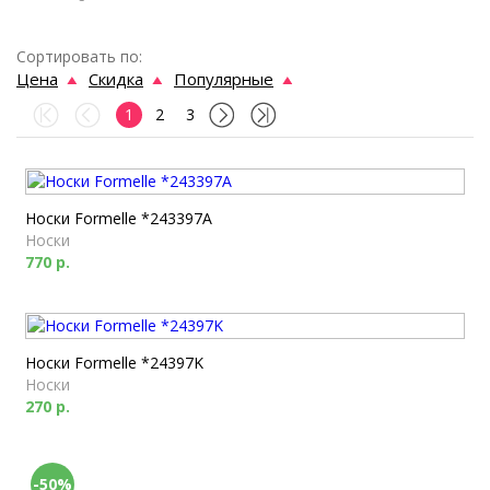
Сортировать по:
Цена
Скидка
Популярные
1
2
3
Носки Formelle *243397A
Носки
770 р.
Носки Formelle *24397K
Носки
270 р.
-50%