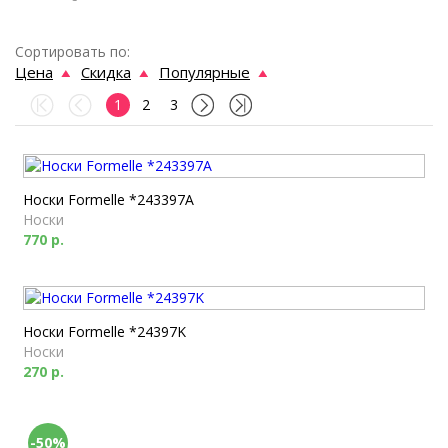
Сортировать по:
Цена
Скидка
Популярные
1
2
3
Носки Formelle *243397A
Носки
770 р.
Носки Formelle *24397K
Носки
270 р.
-50%