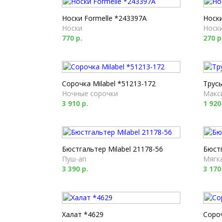
Носки Formelle *243397A
Носки
Носки
Носк
770 р.
270 р
Сорочка Milabel *51213-172
Трусы
Ночные сорочки
Макс
3 910 р.
1 920
Бюстгальтер Milabel 21178-56
Бюстг
Пуш-ап
Мягк
3 390 р.
3 170
Халат *4629
Соро