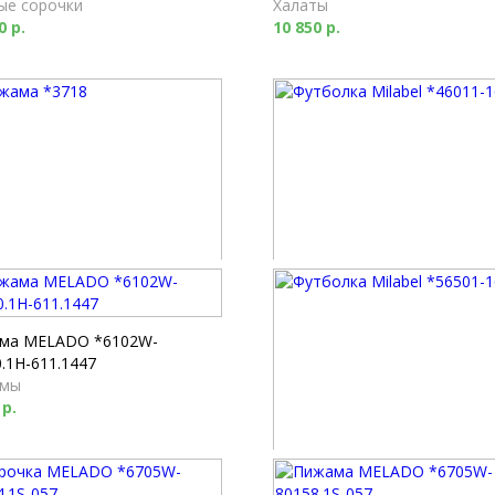
ые сорочки
Халаты
0 р.
10 850 р.
ма *3718
Футболка Milabel *46011-169
мы
Футболки
0 р.
2 520 р.
ма MELADO *6102W-
.1H-611.1447
мы
 р.
Футболка Milabel *56501-168