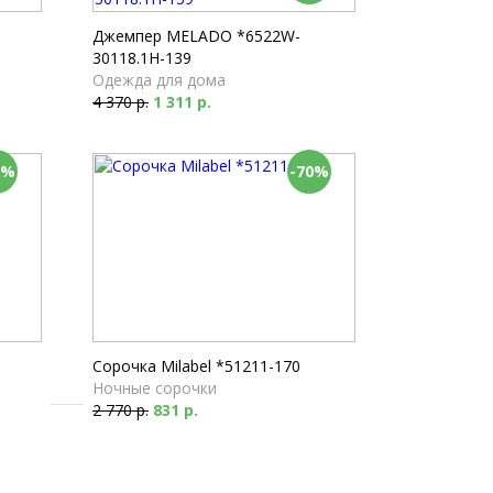
Пижамы
2 610 р.
Джемпер MELADO *6522W-
30118.1H-139
Одежда для дома
4 370 р.
1 311 р.
0%
-70%
Сорочка Milabel *51211-170
Ночные сорочки
2 770 р.
831 р.