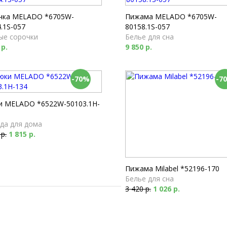
Футболки
1 790 р.
чка MELADO *6705W-
Пижама MELADO *6705W-
.1S-057
80158.1S-057
ые сорочки
Белье для сна
 р.
9 850 р.
-70%
-7
и MELADO *6522W-50103.1H-
да для дома
 р.
1 815 р.
Пижама Milabel *52196-170
Белье для сна
3 420 р.
1 026 р.