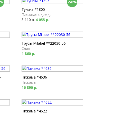
0%
-50%
Туника *1805
Пляжная одежда
8 110 р.
4 055 р.
Трусы Milabel **22030-56
Слип
1 860 р.
6
Пижама *4636
Пижамы
16 890 р.
Пижама *4622