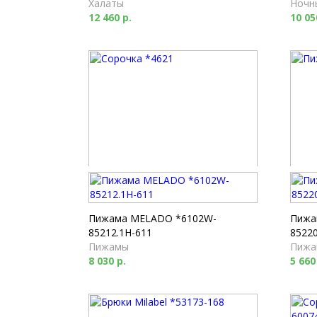
Халаты
Ночн
12 460 р.
10 05
Сорочка *4621
Пижа
Ночные сорочки
Пижа
8 440 р.
16 93
Пижама MELADO *6102W-
Пижа
85212.1H-611
85220
Пижамы
Пижа
8 030 р.
5 660