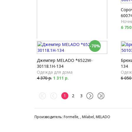
Соро
60074
Ночн
6 750
-70%
Брюки Milabel *53173-168
Пижамы
4 040 р.
Джемпер MELADO *6522W-
Брюк
30118.1H-134
134
Одежда для дома
Одеж
4 370 р.
1 311 р.
6 050
1
2
3
Производитель: Formelle, , Milabel, MELADO