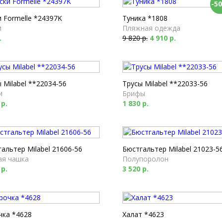
-5
 Formelle *24397K
Туника *1808
и
Пляжная одежда
.
9 820 р.
4 910 р.
 Milabel **22034-56
Трусы Milabel **22033-56
и
Брифы
 р.
1 830 р.
альтер Milabel 21606-56
Бюстгальтер Milabel 21023-5
ая чашка
Полупоролон
 р.
3 520 р.
чка *4628
Халат *4623