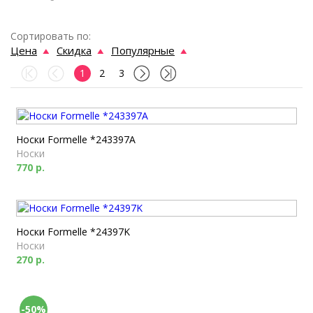
Сортировать по:
Цена
Скидка
Популярные
1
2
3
Носки Formelle *243397A
Носки
770 р.
Носки Formelle *24397K
Носки
270 р.
-50%