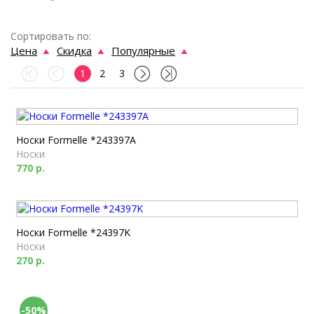
Сортировать по:
Цена
Скидка
Популярные
1
2
3
Носки Formelle *243397A
Носки
770 р.
Носки Formelle *24397K
Носки
270 р.
-50%