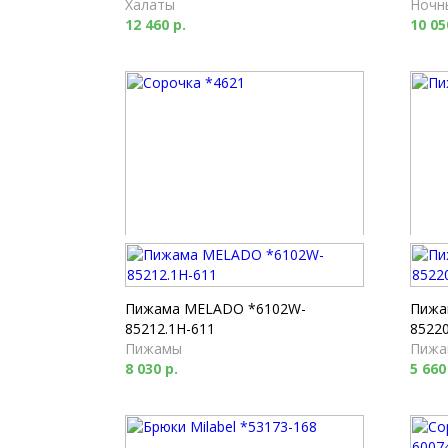
Халаты
Ночн
12 460 р.
10 05
Сорочка *4621
Пижа
Ночные сорочки
Пижа
8 440 р.
16 93
Пижама MELADO *6102W-
Пижа
85212.1H-611
85220
Пижамы
Пижа
8 030 р.
5 660