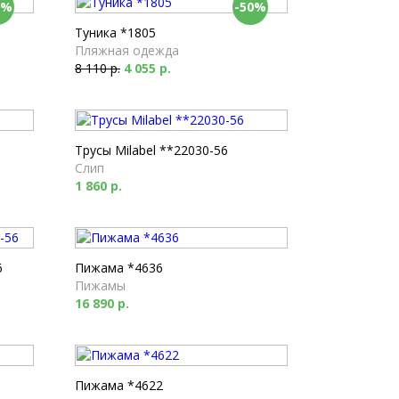
0%
-50%
Туника *1805
Пляжная одежда
8 110 р.
4 055 р.
Трусы Milabel **22030-56
Слип
1 860 р.
6
Пижама *4636
Пижамы
16 890 р.
Пижама *4622