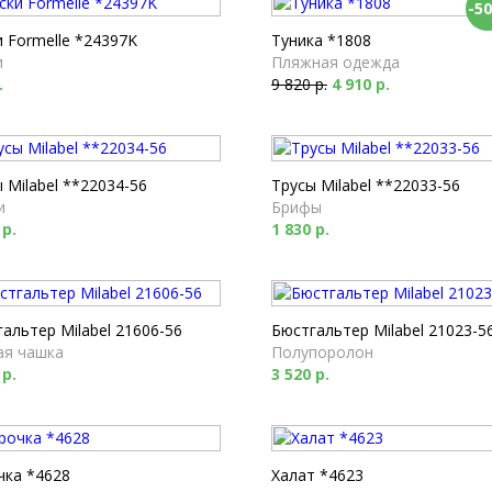
-5
 Formelle *24397K
Туника *1808
и
Пляжная одежда
.
9 820 р.
4 910 р.
 Milabel **22034-56
Трусы Milabel **22033-56
и
Брифы
 р.
1 830 р.
альтер Milabel 21606-56
Бюстгальтер Milabel 21023-5
ая чашка
Полупоролон
 р.
3 520 р.
чка *4628
Халат *4623