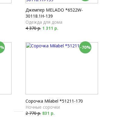
Пижамы
2 610 р.
Джемпер MELADO *6522W-
30118.1H-139
Одежда для дома
4 370 р.
1 311 р.
0%
-70%
Сорочка Milabel *51211-170
Ночные сорочки
2 770 р.
831 р.