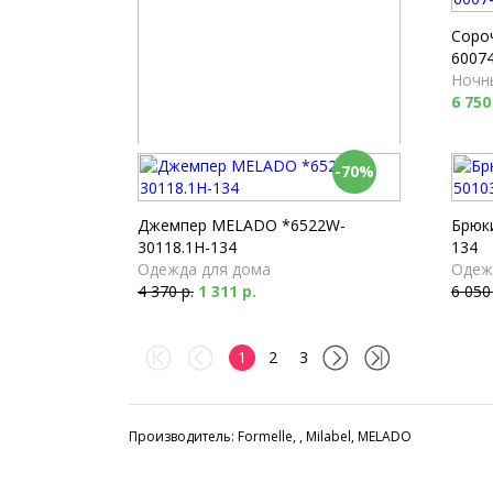
Соро
60074
Ночн
6 750
-70%
Брюки Milabel *53173-168
Пижамы
4 040 р.
Джемпер MELADO *6522W-
Брюк
30118.1H-134
134
Одежда для дома
Одеж
4 370 р.
1 311 р.
6 050
1
2
3
Производитель: Formelle, , Milabel, MELADO