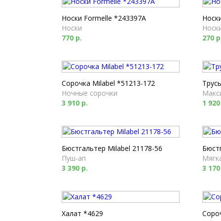
Носки Formelle *243397A
Носки
Носки
Носк
770 р.
270 р
Сорочка Milabel *51213-172
Трусы
Ночные сорочки
Макс
3 910 р.
1 920
Бюстгальтер Milabel 21178-56
Бюстг
Пуш-ап
Мягк
3 390 р.
3 170
Халат *4629
Соро