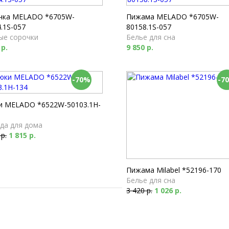
Футболки
1 790 р.
чка MELADO *6705W-
Пижама MELADO *6705W-
.1S-057
80158.1S-057
ые сорочки
Белье для сна
 р.
9 850 р.
-70%
-7
и MELADO *6522W-50103.1H-
да для дома
 р.
1 815 р.
Пижама Milabel *52196-170
Белье для сна
3 420 р.
1 026 р.