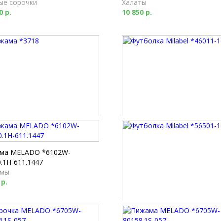
ые сорочки
Халаты
0 р.
10 850 р.
ма *3718
Футболка Milabel *46011-169
мы
Футболки
0 р.
2 520 р.
ма MELADO *6102W-
.1H-611.1447
мы
 р.
Футболка Milabel *56501-168