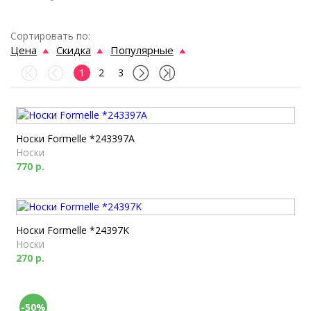
Сортировать по:
Цена
Скидка
Популярные
1
2
3
Носки Formelle *243397A
Носки
770 р.
Носки Formelle *24397K
Носки
270 р.
-50%