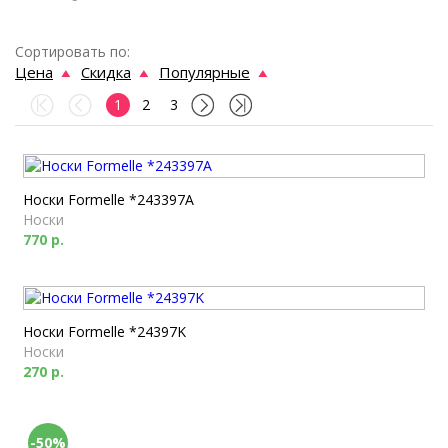
Сортировать по:
Цена
Скидка
Популярные
1
2
3
Носки Formelle *243397A
Носки
770 р.
Носки Formelle *24397K
Носки
270 р.
-50%