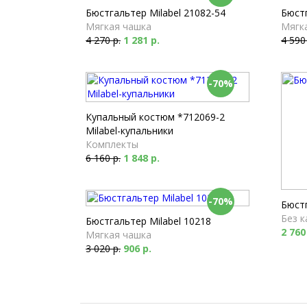
Бюстгальтер Milabel 21082-54
Бюстг
Мягкая чашка
Мягк
4 270 р.
1 281 р.
4 590
-70%
Купальный костюм *712069-2
Milabel-купальники
Комплекты
6 160 р.
1 848 р.
-70%
Бюстг
Без к
Бюстгальтер Milabel 10218
2 760
Мягкая чашка
3 020 р.
906 р.