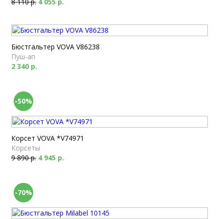
8 110 р.
4 055 р.
Бюстгальтер VOVA V86238
Пуш-ап
2 340 р.
-50%
Корсет VOVA *V74971
Корсеты
9 890 р.
4 945 р.
-70%